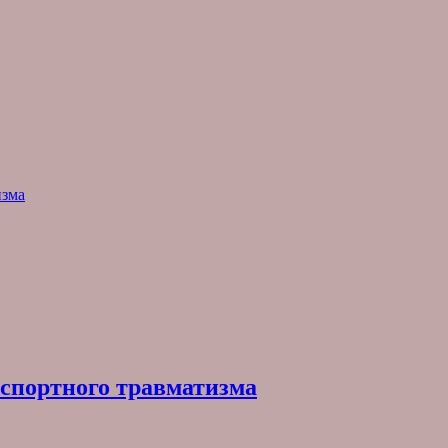
изма
нспортного травматизма